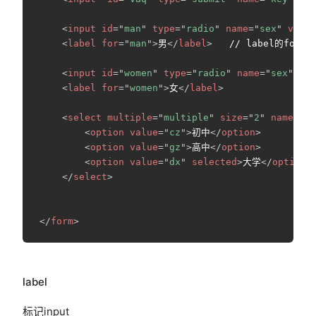
<
input
id
=
"
man
"
type
=
"
radio
"
name
=
"
sex
"
value
<
label
for
=
"
man
"
>
男
</
label
>
   // label的f
<
input
id
=
"
women
"
type
=
"
radio
"
name
=
"
sex
"
val
<
label
for
=
"
women
"
>
女
</
label
>
<
select
multiple
=
"
multiple
"
size
=
"
2
"
name
=
"
xu
<
option
value
=
"
cz
"
>
初中
</
option
>
<
option
value
=
"
gz
"
>
高中
</
option
>
<
option
value
=
"
dx
"
selected
>
大学
</
option
>
</
select
>
</
form
>
label
标记input