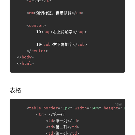
<
i
>
斜体
</
i
>
<
em
>
强调标签，自带倾斜
</
em
>
<
center
>
        10
<
sup
>
右上角加字
</
sup
>
        10
<
sub
>
右下角加字
</
sub
>
</
center
>
</
body
>
</
html
>
表格
<
table
border
=
"
1px
"
width
=
"
60%
"
height
=
"
150px
<
tr
>
 //第一行

<
td
>
第一列
</
td
>
<
td
>
第二列
</
td
>
<
td
>
第三列
</
td
>