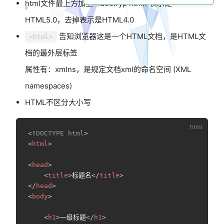
html文件最上方加上<!doctryp html>表示是
HTML5.0，去掉表示是HTML4.0
告知浏览器这是一个HTML文档，是HTML文
<html>
档的最外层标签
window)
属性有：xmlns，是规定文档xml的命名空间 (XML
namespaces)
HTML不区分大小写
<!
DOCTYPE
html
>
<
html
>
<
head
>
<
title
>
标题名
</
title
>
</
head
>
<
body
>
<
h1
>
一级标题
</
h1
>