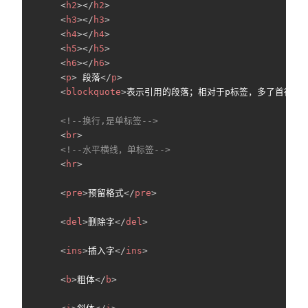
<
h2
>
</
h2
>
<
h3
>
</
h3
>
<
h4
>
</
h4
>
<
h5
>
</
h5
>
<
h6
>
</
h6
>
<
p
>
 段落
</
p
>
<
blockquote
>
表示引用的段落；相对于p标签，多了首行缩
<!--换行,是单标签-->
<
br
>
<!--水平横线，单标签-->
<
hr
>
<
pre
>
预留格式
</
pre
>
<
del
>
删除字
</
del
>
<
ins
>
插入字
</
ins
>
<
b
>
粗体
</
b
>