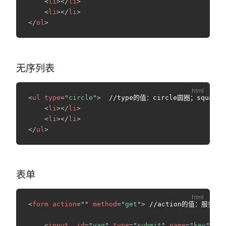
<
li
>
</
li
>
<
li
>
</
li
>
</
ol
>
无序列表
<
ul
type
=
"
circle
"
>
  //type的值：circle圆圈；square
<
li
>
</
li
>
<
li
>
</
li
>
</
ul
>
表单
<
form
action
=
"
"
method
=
"
get
"
>
 //action的值：服务
<
input
id
=
"
vaq
"
type
=
"
submit
"
name
=
"
key
"
val