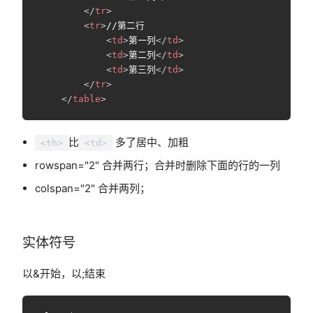
</
tr
>
<
tr
>
//第二行

<
td
>
第一列
</
td
>
<
td
>
第二列
</
td
>
<
td
>
第三列
</
td
>
</
tr
>
</
table
>
比
多了居中、加粗
<th>
<td>
rowspan="2" 合并两行；合并时删除下面的行的一列
colspan="2" 合并两列；
实体符号
以&开始，以;结束