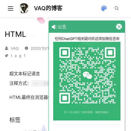
VAQ的博客
公告
HTML
任何ChatGPT相关疑问欢迎添加微信咨询
VAQ
2020/10/1
t
a
g
1
超文本标记语言
注释方式：
<!--注释-->
HTML最终在浏览器中会生成一堆DOM节点树
标签