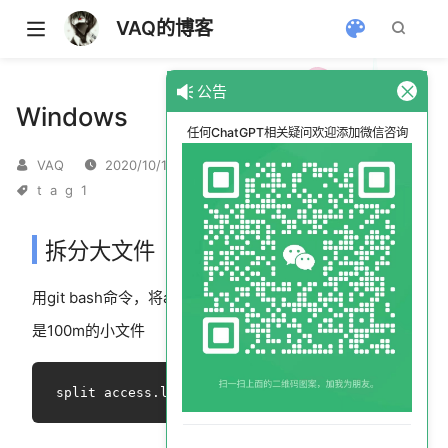
VAQ的博客
公告
Windows
任何ChatGPT相关疑问欢迎添加微信咨询
VAQ
2020/10/1
t
a
g
1
拆分大文件
用git bash命令，将access.log文件拆分成多个每个大小
是100m的小文件