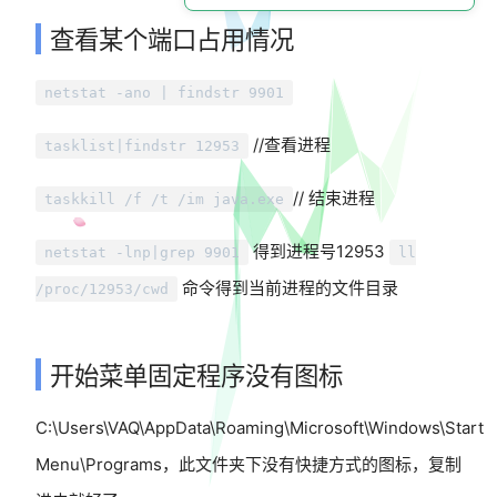
查看某个端口占用情况
netstat -ano | findstr 9901
window)
//查看进程
tasklist|findstr 12953
// 结束进程
taskkill /f /t /im java.exe
得到进程号12953
netstat -lnp|grep 9901
ll
命令得到当前进程的文件目录
/proc/12953/cwd
开始菜单固定程序没有图标
C:\Users\VAQ\AppData\Roaming\Microsoft\Windows\Start
Menu\Programs，此文件夹下没有快捷方式的图标，复制